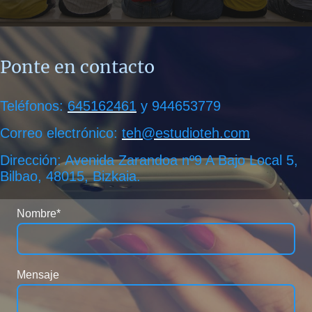
Ponte en contacto
Teléfonos:
645162461
y 944653779
Correo electrónico:
teh@estudioteh.com
Dirección:
Avenida Zarandoa nº9 A Bajo Local 5,
Bilbao, 48015, Bizkaia.
Nombre
*
Mensaje